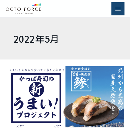
内
容
を
ス
キ
2022年5月
ッ
プ