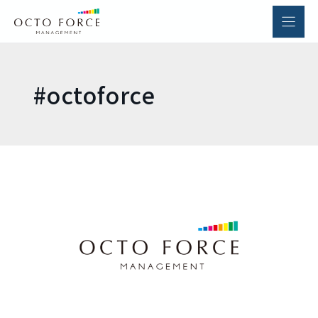
内
容
を
ス
キ
#octoforce
ッ
プ